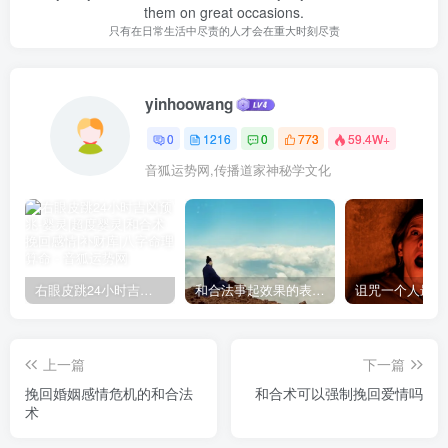
them on great occasions.
只有在日常生活中尽责的人才会在重大时刻尽责
yinhoowang
0
1216
0
773
59.4W+
音狐运势网,传播道家神秘学文化
右眼皮跳24小时吉凶预兆
和合法事起效果的表现，出现这些就要留意了
上一篇
下一篇
挽回婚姻感情危机的和合法
和合术可以强制挽回爱情吗
术